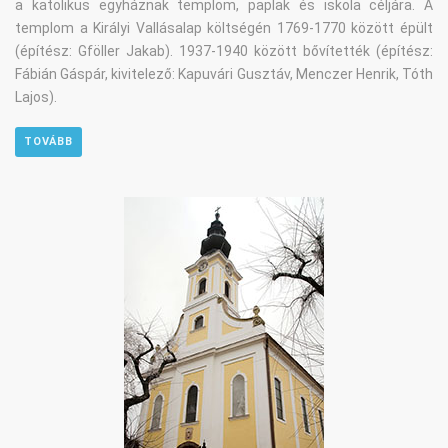
a katolikus egyháznak templom, paplak és iskola céljára. A
templom a Királyi Vallásalap költségén 1769-1770 között épült
(építész: Gföller Jakab). 1937-1940 között bővítették (építész:
Fábián Gáspár, kivitelező: Kapuvári Gusztáv, Menczer Henrik, Tóth
Lajos).
TOVÁBB