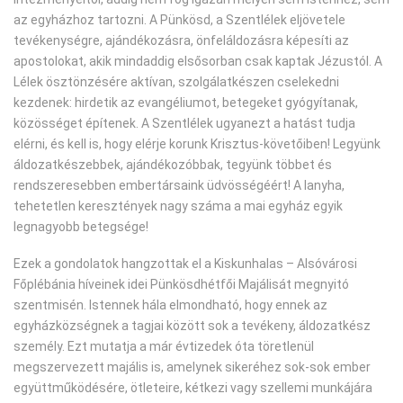
az egyházhoz tartozni. A Pünkösd, a Szentlélek eljövetele
tevékenységre, ajándékozásra, önfeláldozásra képesíti az
apostolokat, akik mindaddig elsősorban csak kaptak Jézustól. A
Lélek ösztönzésére aktívan, szolgálatkészen cselekedni
kezdenek: hirdetik az evangéliumot, betegeket gyógyítanak,
közösséget építenek. A Szentlélek ugyanezt a hatást tudja
elérni, és kell is, hogy elérje korunk Krisztus-követőiben! Legyünk
áldozatkészebbek, ajándékozóbbak, tegyünk többet és
rendszeresebben embertársaink üdvösségéért! A lanyha,
tehetetlen keresztények nagy száma a mai egyház egyik
legnagyobb betegsége!
Ezek a gondolatok hangzottak el a Kiskunhalas – Alsóvárosi
Főplébánia híveinek idei Pünkösdhétfői Majálisát megnyitó
szentmisén. Istennek hála elmondható, hogy ennek az
egyházközségnek a tagjai között sok a tevékeny, áldozatkész
személy. Ezt mutatja a már évtizedek óta töretlenül
megszervezett majális is, amelynek sikeréhez sok-sok ember
együttműködésére, ötleteire, kétkezi vagy szellemi munkájára