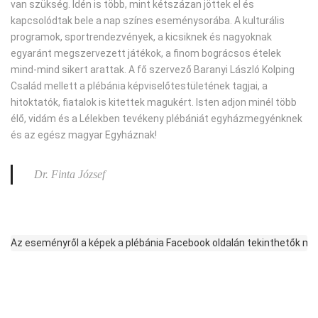
van szükség. Idén is több, mint kétszázan jöttek el és
kapcsolódtak bele a nap színes eseménysorába. A kulturális
programok, sportrendezvények, a kicsiknek és nagyoknak
egyaránt megszervezett játékok, a finom bográcsos ételek
mind-mind sikert arattak. A fő szervező Baranyi László Kolping
Család mellett a plébánia képviselőtestületének tagjai, a
hitoktatók, fiatalok is kitettek magukért. Isten adjon minél több
élő, vidám és a Lélekben tevékeny plébániát egyházmegyénknek
és az egész magyar Egyháznak!
Dr. Finta József
Az eseményről a képek a plébánia Facebook oldalán tekinthetők meg a