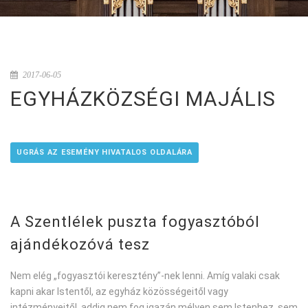
2017-06-05
EGYHÁZKÖZSÉGI MAJÁLIS
UGRÁS AZ ESEMÉNY HIVATALOS OLDALÁRA
A Szentlélek puszta fogyasztóból
ajándékozóvá tesz
Nem elég „fogyasztói keresztény”-nek lenni. Amíg valaki csak
kapni akar Istentől, az egyház közösségeitől vagy
intézményeitől, addig nem fog igazán mélyen sem Istenhez, sem