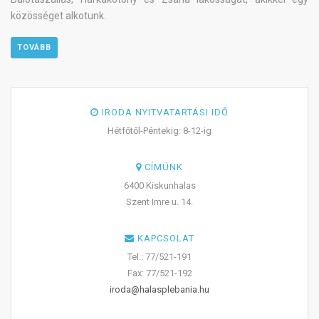
közösséget alkotunk.
TOVÁBB
IRODA NYITVATARTÁSI IDŐ
Hétfőtől-Péntekig: 8-12-ig
CÍMÜNK
6400 Kiskunhalas
Szent Imre u. 14.
KAPCSOLAT
Tel.: 77/521-191
Fax: 77/521-192
iroda@halasplebania.hu