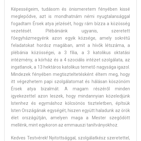
Képességeim, tudásom és önismeretem fényében kissé
meglepődve, azt is mondhatnám némi nyugtalansággal
fogadtam Érsek atya jelzését, hogy rám bízza a közösség
vezetését. Plébániánk ugyanis, szeretett
főegyházmegyénk azon egyik községe, amely sokrétű
feladatokat hordoz magában, amit a hívők létszáma, a
plébánia közösségei, a 3 fília, a 3 katolikus oktatási
intézmény, a kórház és a 4 szociális intézet szolgálata, az
ingatlanok, a 13 hektáros katolikus temető nagysága igazol.
Mindezek fényében megtiszteltetésként éltem meg, hogy
itt végezhetem papi szolgálatomat és hálásan köszönöm
Érsek atya bizalmát. A magam részéről minden
igyekezettel azon leszek, hogy mindannyian közeledjünk
Istenhez és egymáshoz kölcsönös tiszteletben, építsük
Isten Országának egységét, hiszen együtt haladunk az örök
élet országútján, amelyen maga a Mester szegődött
mellénk, mint egykoron az emmauszi tanítványokhoz.
Kedves Testvérek! Nyitottsággal, szolgálatkész szeretettel,