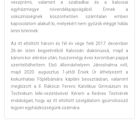
veszprémi, valamint a szabadkai és a kalocsai
egyházmegye növendékpapságából. Ennek a
sokszínűségnek köszönhetően számtalan emberi
kapcsolatom alakult ki, melyekért nem győzök eléggé hálás
lenni Istennek.
Az itt eltöltött három és fél év vége felé 2017. december
26-án Isten kegyelméből Kalocsán diakónussá, majd a
kánoni kor elérése után, huszonnégy éves koromban pappá
szentelődhettem. Első állomáshelyem Jánoshalma volt,
majd 2020. augusztus 1-jétől Érsek Úr áthelyezett a
kiskunhalasi Főplébániára kápláni beosztásban, valamint
megbízott a II. Rákóczi Ferenc Katolikus Gimnázium és
Technikum lelki-vezetésével. Kérem a Kedves Testvérek
imádságait, hogy az itt eltöltött szolgálatom gyümölcsöző
legyen egyházközségünk számára.