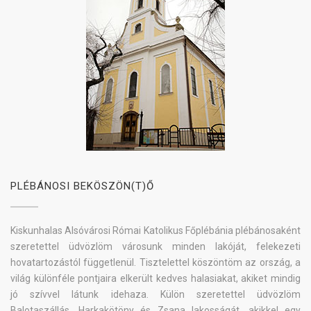
PLÉBÁNOSI BEKÖSZÖN(T)Ő
Kiskunhalas Alsóvárosi Római Katolikus Főplébánia plébánosaként
szeretettel üdvözlöm városunk minden lakóját, felekezeti
hovatartozástól függetlenül. Tisztelettel köszöntöm az ország, a
világ különféle pontjaira elkerült kedves halasiakat, akiket mindig
jó szívvel látunk idehaza. Külön szeretettel üdvözlöm
Balotaszállás, Harkakötöny és Zsana lakosságát, akikkel egy