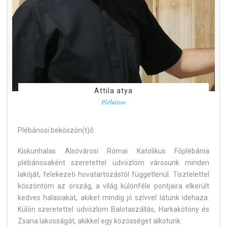
Attila atya
Plébános
Plébánosi beköszön(t)ő
Kiskunhalas Alsóvárosi Római Katolikus Főplébánia
plébánosaként szeretettel üdvözlöm városunk minden
lakóját, felekezeti hovatartozástól függetlenül. Tisztelettel
köszöntöm az ország, a világ különféle pontjaira elkerült
kedves halasiakat, akiket mindig jó szívvel látunk idehaza.
Külön szeretettel üdvözlöm Balotaszállás, Harkakötöny és
Zsana lakosságát, akikkel egy közösséget alkotunk.