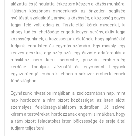
alázattal és jóindulattal érkeztem készen a közös munkára.
Hálásan köszönöm mindenkinek az önzetlen segítség
nyújtását, szolgálatát, amivel a közösség, a közösség egyes
tagjai felé volt eddig is. Tisztelettel kérek mindenkit, ki
ahogy tud és lehetősége engedi, legyen serény, aktív tagja
közösségünknek, a közösségünk életének, hogy ajándékká
tudjunk lenni Isten és egymás számára. Egy mosoly, egy
kedves gesztus, egy szép szó, egy őszinte odafordulás a
másikhoz nem kerül semmibe, pusztán ember-s-ég
kérdése. Tanuljunk Jézustól és egymástól. Legyünk
egyszerűen jó emberek, ebben a sokszor embertelennek
tűnő világban.
Egyházunk hivatalos imájában a zsolozsmában nap, mint
nap hordozom a rám bízott közösséget, az Isten előtti
személyes felelősségvállalásom tudatában. Jó szívvel
kérem a testvéreket, hordozzanak engem is imáikban, hogy
a rám bízott feladatokat Isten bölcsessége és ereje által
tudjam teljesíteni.