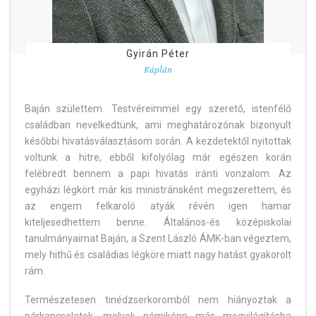
Gyirán Péter
Káplán
Baján születtem. Testvéreimmel egy szerető, istenfélő
családban nevelkedtünk, ami meghatározónak bizonyult
későbbi hivatásválasztásom során. A kezdetektől nyitottak
voltunk a hitre, ebből kifolyólag már egészen korán
felébredt bennem a papi hivatás iránti vonzalom. Az
egyházi légkört már kis ministránsként megszerettem, és
az engem felkaroló atyák révén igen hamar
kiteljesedhettem benne. Általános-és középiskolai
tanulmányaimat Baján, a Szent László ÁMK-ban végeztem,
mely hithű és családias légköre miatt nagy hatást gyakorolt
rám.
Természetesen tinédzserkoromból nem hiányoztak a