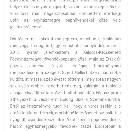
párkapcsolatok, melyek némiképp más megvilágításba
helyeztek bizonyos dolgokat, viszont azon szép időszak
elmúltával már magabiztosabban dönthettem érettségi
után az egyházmegye papnövendékei közé való
jelentkezésemről.
Döntésemmel sokakat megleptem, azonban a családom
mindvégig támogatott, így mondhatni könnyű dolgom volt.
2013 nyarán jelentkeztem a Kalocsa-Kecskeméti
Főegyházmegye növendékpapsága közé, majd az Érsek úr
pozitív döntése folytán teológiai tanulmányaim
megkezdésére a szegedi Szent Gellért Szeminárium-ba
küldött. Itt másfél szép évet töltöttem el mely során nagyon
sok kiváló embert ismerhettem meg, valamint a teológia
alapjait elsajátíthattam. Az itt töltött idő után, Főpásztorom
áthelyezett a veszprémi Boldog Gizella Szemináriumba.
Erről az intézményről tudni kell, hogy a város szélén álló
erdős területen fekszik, ami kitűnő lehetőséget biztosított a
nyugodt, csendes készületre. Az itt tanuló papnövendékek
három egyházmegyéből tevődnek össze. Elsősorban a